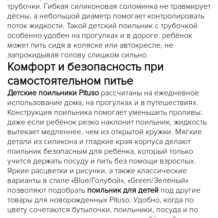
трубочки. Гибкая силиконовая соломинка не травмирует
дёсны, а небольшой диаметр помогает контролировать
поток жидкости. Такой детский поильник с трубочкой
особенно удобен на прогулках и в дороге: ребёнок
может пить сидя в коляске или автокресле, не
запрокидывая голову слишком сильно.
Комфорт и безопасность при
самостоятельном питье
Детские поильники Pituso
рассчитаны на ежедневное
использование дома, на прогулках и в путешествиях.
Конструкция поильника помогает уменьшить проливы:
даже если ребёнок резко наклонит поильник, жидкость
вытекает медленнее, чем из открытой кружки. Мягкие
детали из силикона и гладкие края корпуса делают
поильник безопасным для ребёнка, который только
учится держать посуду и пить без помощи взрослых.
Яркие расцветки и рисунки, а также классические
варианты в стиле «Blue/Голубой», «Green/Зелёный»
позволяют подобрать
поильник для детей
под другие
товары для новорожденных Pituso. Удобно, когда по
цвету сочетаются бутылочки, поильники, посуда и по