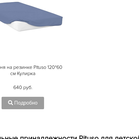
ня на резинке Pituso 120*60
см Кулирка
640 руб.
Подробно
ьные принадлежности Pituso
для детско