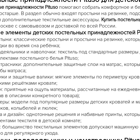
е принадлежности Pituso
помогают собрать комфортное и б
остарше. В раздел обычно входят простыни на резинке, под
и дополнительные текстильные аксессуары.
Купить постельн
оскве с самовывозом и доставкой по всей России.
е элементы
детских постельных принадлежностей P
тыни: классические простыни и простыни на резинке, котор
дки во время сна ребёнка;
деяльники и наволочки: текстиль под стандартные размеры
лектами постельного белья Pituso;
трасники: дополнительные защитные слои на матрас, которы
бы матраса;
ики и защитные валики: мягкие элементы по периметру кров
кими решётками кровати;
и: приятные на ощупь материалы, рассчитанные на ежедневн
ав в описании конкретного товара);
еры: модели под популярные размеры детских кроватей и ма
ков, колыбелей и люлек;
а и дизайн: однотонные решения и набивные принты, которые
ентами текстиля в детской комнате;
: большинство текстильных элементов допускают машинную 
о для регулярного ухода.