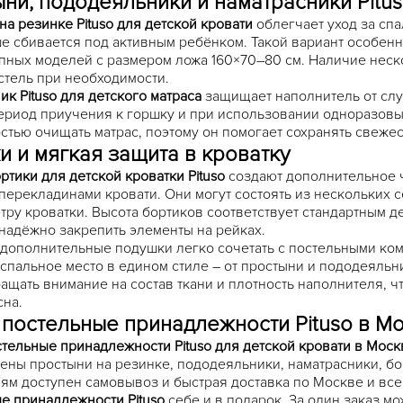
ни, пододеяльники и наматрасники Pitu
на резинке Pituso для детской кровати
облегчает уход за спа
е сбивается под активным ребёнком. Такой вариант особенно
пных моделей с размером ложа 160×70–80 см. Наличие неск
стель при необходимости.
ик Pituso для детского матраса
защищает наполнитель от слу
ериод приучения к горшку и при использовании одноразовых
стью очищать матрас, поэтому он помогает сохранять свежес
и и мягкая защита в кроватку
ртики для детской кроватки Pituso
создают дополнительное ч
перекладинами кровати. Они могут состоять из нескольких 
тру кроватки. Высота бортиков соответствует стандартным д
надёжно закрепить элементы на рейках.
 дополнительные подушки легко сочетать с постельными комп
спальное место в едином стиле – от простыни и пододеяльн
ащать внимание на состав ткани и плотность наполнителя, 
сна.
 постельные принадлежности Pituso в М
стельные принадлежности Pituso для детской кровати в Моск
ены простыни на резинке, пододеяльники, наматрасники, бо
ям доступен самовывоз и быстрая доставка по Москве и все
е принадлежности Pituso
себе и в подарок. За один заказ мо