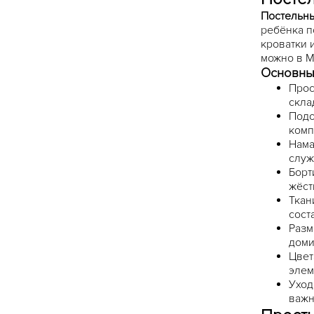
Постельны
ребёнка п
кроватки 
можно в М
Основны
Прос
скла
Подо
комп
Нама
служ
Борт
жёст
Ткан
сост
Разм
доми
Цвет
элем
Уход
важн