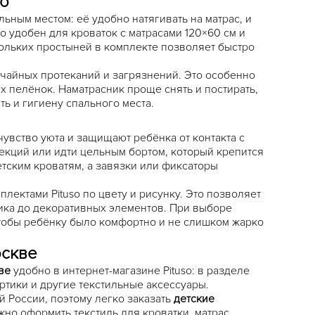
so
льным местом: её удобно натягивать на матрас, и
 удобен для кроваток с матрасами 120×60 см и
ольких простыней в комплекте позволяет быстро
чайных протеканий и загрязнений. Это особенно
 пелёнок. Наматрасник проще снять и постирать,
ть и гигиену спального места.
увство уюта и защищают ребёнка от контакта с
секций или идти цельным бортом, который крепится
етским кроватям, а завязки или фиксаторы
лектами Pituso по цвету и рисунку. Это позволяет
ика до декоративных элементов. При выборе
чтобы ребёнку было комфортно и не слишком жарко
оскве
ве
удобно в интернет-магазине Pituso: в разделе
ртики и другие текстильные аксессуары.
й России, поэтому легко заказать
детские
жно оформить текстиль для кроватки, матрас,