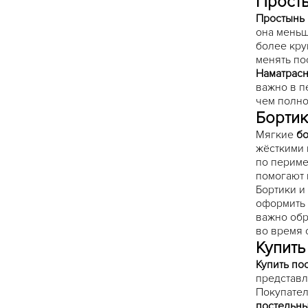
Просты
Простынь 
она меньш
более кру
менять по
Наматрасн
важно в п
чем полно
Бортик
Мягкие
бо
жёсткими 
по периме
помогают 
Бортики и
оформить 
важно обр
во время 
Купить
Купить по
представл
Покупател
постельны