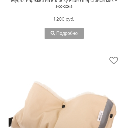
Муфта-варежки на коляску Pituso шерстяной мех +
экокожа
1 200 руб.
Подробно