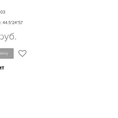
103
 44.5*24*57
руб.
зину