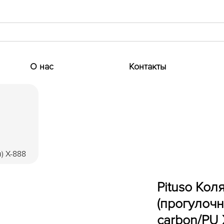
О нас
Контакты
) X-888
Pituso Кол
(прогулочн
carbon/PU 