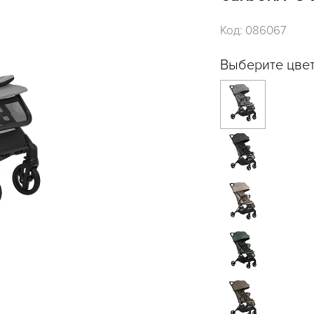
Код:
086067
Выберите цвет