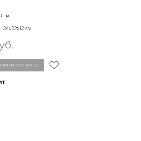
0 см
: 34х22х13 см
уб.
нно отсутствует