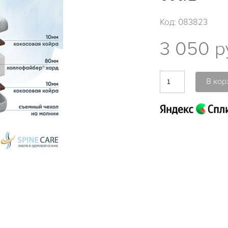
Код:
083823
3 050 р
В кор