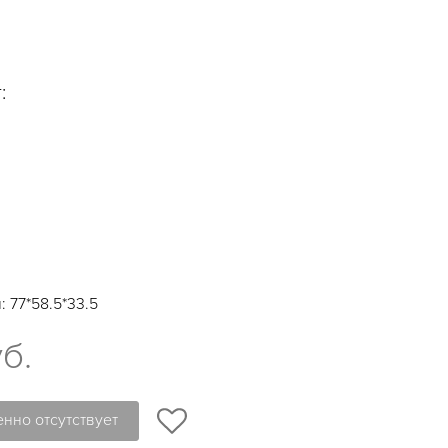
:
 77*58.5*33.5
уб.
нно отсутствует