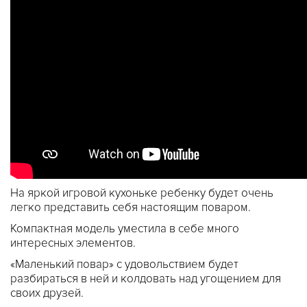
На яркой игровой кухоньке ребенку будет очень
легко представить себя настоящим поваром.
Компактная модель уместила в себе много
интересных элементов.
«Маленький повар» с удовольствием будет
разбираться в ней и колдовать над угощением для
своих друзей.